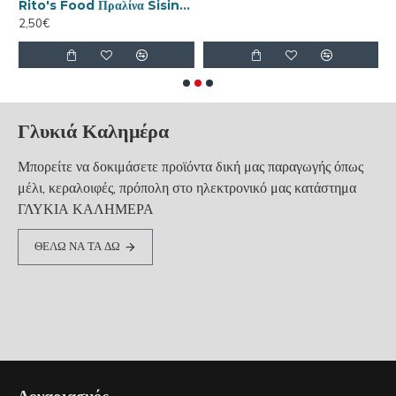
θήκη Ζάχαρης 380gr
Rito's Food Πραλίνα Sisinni Κρέμα Κακάο με Φουντούκι 400gr
2,50€
Γλυκιά Καλημέρα
Μπορείτε να δοκιμάσετε προϊόντα δική μας παραγωγής όπως
μέλι, κεραλοιφές, πρόπολη στο ηλεκτρονικό μας κατάστημα
ΓΛΥΚΙΑ ΚΑΛΗΜΕΡΑ
ΘΕΛΩ ΝΑ ΤΑ ΔΩ