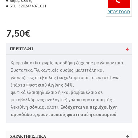
Βάρος:
0.65kg
SKU:
5202474071011
RITOS FOOD
7,50€
ΠΕΡΙΓΡΑΦΗ
Κρέμα Φυστίκι χωρίς προσθήκη ζάχαρης με γλυκαντικά.
Συστατικα:
Γλυκαντικές ουσίες: μαλτιτόλη και
γλυκοζίτες στεβιόλης (εκχύλισμα από το φυτό stevia
)πάστα
Φυστκιού Αιγίνης 34%,
φυτικά έλαια(ηλιέλαιο ή /και βαμβακέλαιο σε
μεταβαλλόμενες αναλογίες) γαλακτοματοποιητής :
λεκιθίνη
σόγιας
, αλάτι.
Ενδέχεται να περιέχει ίχνη
αμυγδάλου, φουντουκιού,φυστικιού ή σουσαμιού.
ΧΑΡΑΚΤΗΡΙΣΤΙΚΑ