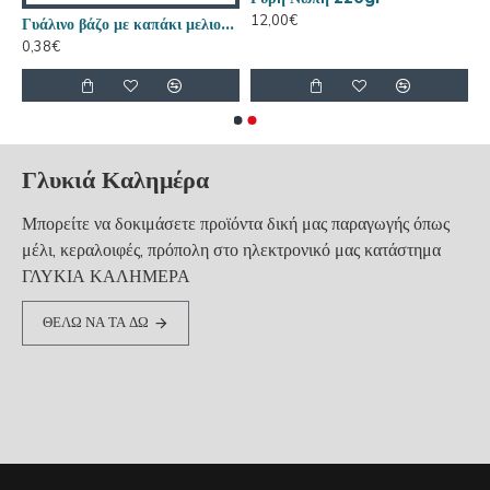
12,00€
ο βάζο με καπάκι ΄μελιού 0,37ml
Γυάλινο βάζο με καπάκι μελιού 0,72ml
0,38€
Γλυκιά Καλημέρα
Μπορείτε να δοκιμάσετε προϊόντα δική μας παραγωγής όπως
μέλι, κεραλοιφές, πρόπολη στο ηλεκτρονικό μας κατάστημα
ΓΛΥΚΙΑ ΚΑΛΗΜΕΡΑ
ΘΕΛΩ ΝΑ ΤΑ ΔΩ