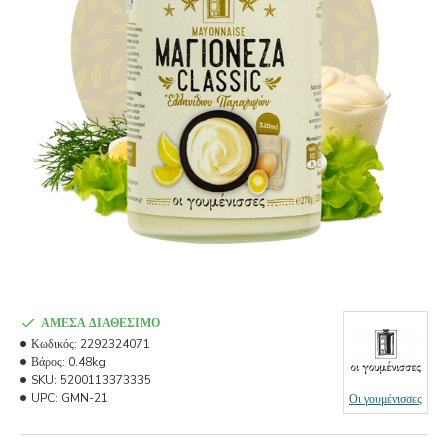
ΆΜΕΣΑ ΔΙΑΘΈΣΙΜΟ
Κωδικός:
2292324071
Βάρος:
0.48kg
SKU:
5200113373335
UPC:
GMN-21
Οι γουμένισσες