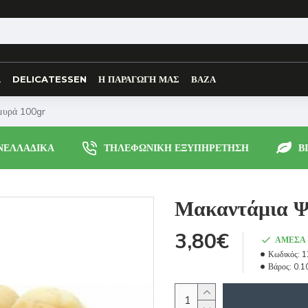
Α
DELICATESSEN
Η ΠΑΡΑΓΩΓΗ ΜΑΣ
ΒΑΖΑ
μυρά 100gr
ΝΕΛΛΑΔΙΚΑ
ΤΗΛΕΦΩΝΙΚΗ ΕΞΥΠΗΡΕΤΗΣΗ
Β
Μακαντάμια Ψ
3,80€
ΆΜΕΣΑ 
Κωδικός:
1
Βάρος:
0.1