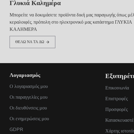
Γλυκιά Καλημέρα
Μπορείτε να δοκιμάσετε προϊόντα δική μας παραγωγής όπως μέλ
κεραλοιφές, πρόπολη στο ηλεκτρονικό μας κατάστημα ΓΛΥΚΙΑ
ΚΑΛΗΜΕΡΑ
ΘΕΛΩ ΝΑ ΤΑ ΔΩ
Λογαριασμός
Εξυπηρέτ
Ο λογαριασμός μου
Επικοινωνία
Οι παραγγελίες μου
Επιστροφές
Οι διευθύνσεις μου
Προσφορές
Οι ενημερώσεις μου
Κατασκευαστέ
GDPR
Χάρτης ιστοτό